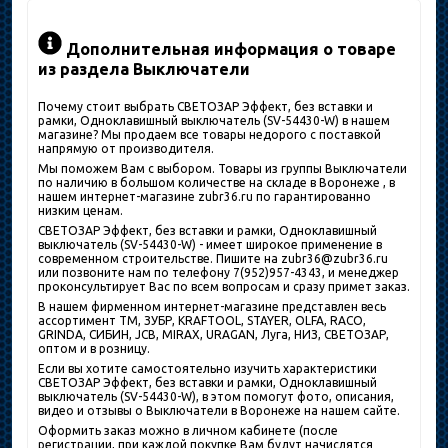
Дополнительная информация о товаре
из раздела Выключатели
Почему стоит выбрать СВЕТОЗАР Эффект, без вставки и
рамки, Одноклавишный выключатель (SV-54430-W) в нашем
магазине? Мы продаем все товары недорого с поставкой
напрямую от производителя.
Мы поможем Вам с выбором. Товары из группы Выключатели
по наличию в большом количестве на складе в Воронеже , в
нашем интернет-магазине zubr36.ru по гарантированно
низким ценам.
СВЕТОЗАР Эффект, без вставки и рамки, Одноклавишный
выключатель (SV-54430-W) - имеет широкое применение в
современном строительстве. Пишите на zubr36@zubr36.ru
или позвоните нам по телефону 7(952)957-4343, и менеджер
проконсультирует Вас по всем вопросам и сразу примет заказ.
В нашем фирменном интернет-магазине представлен весь
ассортимент ТМ, ЗУБР, KRAFTOOL, STAYER, OLFA, RACO,
GRINDA, СИБИН, JCB, MIRAX, URAGAN, Луга, НИЗ, СВЕТОЗАР,
оптом и в розницу.
Если вы хотите самостоятельно изучить характеристики
СВЕТОЗАР Эффект, без вставки и рамки, Одноклавишный
выключатель (SV-54430-W), в этом помогут фото, описания,
видео и отзывы о Выключатели в Воронеже на нашем сайте.
Оформить заказ можно в личном кабинете (после
регистрации, при каждой покупке Вам будут начислятся