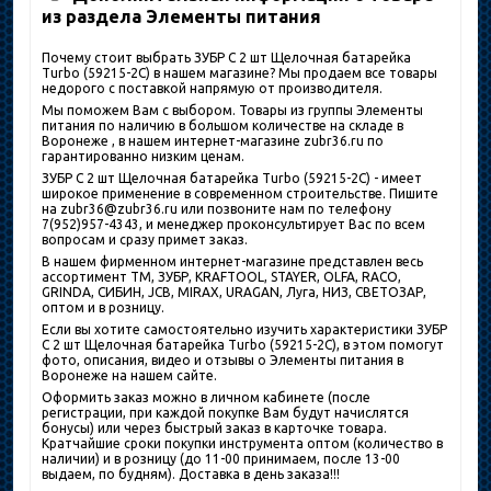
из раздела Элементы питания
Почему стоит выбрать ЗУБР C 2 шт Щелочная батарейка
Turbo (59215-2C) в нашем магазине? Мы продаем все товары
недорого с поставкой напрямую от производителя.
Мы поможем Вам с выбором. Товары из группы Элементы
питания по наличию в большом количестве на складе в
Воронеже , в нашем интернет-магазине zubr36.ru по
гарантированно низким ценам.
ЗУБР C 2 шт Щелочная батарейка Turbo (59215-2C) - имеет
широкое применение в современном строительстве. Пишите
на zubr36@zubr36.ru или позвоните нам по телефону
7(952)957-4343, и менеджер проконсультирует Вас по всем
вопросам и сразу примет заказ.
В нашем фирменном интернет-магазине представлен весь
ассортимент ТМ, ЗУБР, KRAFTOOL, STAYER, OLFA, RACO,
GRINDA, СИБИН, JCB, MIRAX, URAGAN, Луга, НИЗ, СВЕТОЗАР,
оптом и в розницу.
Если вы хотите самостоятельно изучить характеристики ЗУБР
C 2 шт Щелочная батарейка Turbo (59215-2C), в этом помогут
фото, описания, видео и отзывы о Элементы питания в
Воронеже на нашем сайте.
Оформить заказ можно в личном кабинете (после
регистрации, при каждой покупке Вам будут начислятся
бонусы) или через быстрый заказ в карточке товара.
Кратчайшие сроки покупки инструмента оптом (количество в
наличии) и в розницу (до 11-00 принимаем, после 13-00
выдаем, по будням). Доставка в день заказа!!!