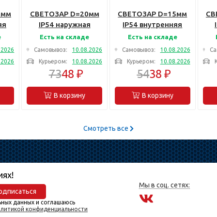
0мм
СВЕТОЗАР D=20мм
СВЕТОЗАР D=15мм
СВ
яя
IP54 наружная
IP54 внутренняя
резьба,
резьба,
е
Есть на складе
Есть на складе
ая
Металлическая
Металлическая
М
.2026
Самовывоз:
10.08.2026
Самовывоз:
10.08.2026
Са
та
вводная муфта
вводная муфта
в
.2026
Курьером:
10.08.2026
Курьером:
10.08.2026
(60200-20)
(60201-15)
73
48 ₽
54
38 ₽
В корзину
В корзину
Смотреть все
иях!
Мы в соц. сетях:
одписаться
ьных данных и соглашаюсь
литикой конфиденциальности