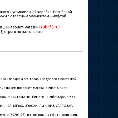
ного к установочной коробке. Резьбовой
овки с ответным элементом – муфтой
(zubr36.ru)
 наш интернет-магазин
) строго по назначению.
е? Мы продаем все товары недорого с поставкой
, в нашем интернет-магазине zubr36.ru по
нном строительстве. Пишите на zubr36@zubr36.ru
Н, JCB, MIRAX, URAGAN, Луга, НИЗ, СВЕТОЗАР,
фта (60201-25), в этом помогут фото, описания,