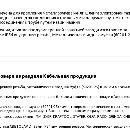
ачена для крепления металлорукава и/или шланга электромонтаж
редназначен для соединения отрезков металлорукава путем стык
исоединения к трубе путем навинчивания.
оянии, а так же предусмотренной гарантией завода изготовителя,
IP54 внутренняя резьба, Металлическая вводная муфта (60201-25
оваре из раздела Кабельная продукция
енняя резьба, Металлическая вводная муфта (60201-25) в нашем магазин
льная продукция по наличию в большом количестве на складе в Воронеже 
ческая вводная муфта (60201-25) - имеет широкое применение в совреме
менеджер проконсультирует Вас по всем вопросам и сразу примет заказ.
 весь ассортимент ТМ, ЗУБР, KRAFTOOL, STAYER, OLFA, RACO, GRINDA, СИБИ
стики СВЕТОЗАР D=25мм IP54 внутренняя резьба, Металлическая вводная му