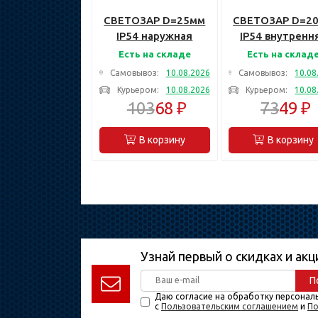
СВЕТОЗАР D=25мм
СВЕТОЗАР D=2
IP54 наружная
IP54 внутренн
резьба,
резьба,
Есть на складе
Есть на склад
Металлическая
Металлическ
Самовывоз:
10.08.2026
Самовывоз:
10.08
вводная муфта
вводная муф
Курьером:
10.08.2026
Курьером:
10.08
(60200-25)
(60201-20)
103
68 ₽
73
49 ₽
В корзину
В корзину
Узнай первый о скидках и акц
П
Даю согласие на обработку персонал
с
Пользовательским соглашением
и
По