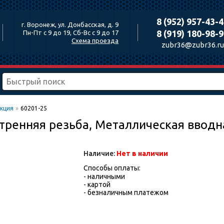
8 (952) 957-43-
г. Воронеж, ул. Донбасская, д. 9
8 (919) 180-98-
Пн-Пт с 9 до 19, Сб-Вс с 9 до 17
Схема проезда
zubr36@zubr36.ru
кция
»
60201-25
тренняя резьба, Металлическая ввод
Наличие:
Нет в наличии
Способы оплаты:
- наличными
- картой
- безналичным платежом