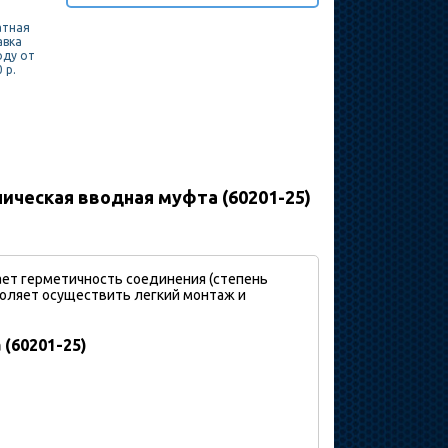
атная
авка
оду от
 р.
ическая вводная муфта (60201-25)
ает герметичность соединения (степень
воляет осуществить легкий монтаж и
(60201-25)