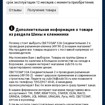
срок эксплуатации 12 месяцев с момента приобретения.
Отзывы
Получение товара
Дополнительная информация о товаре
из раздела Шины и клеммники
Почему стоит выбрать СВЕТОЗАР 32A Соединительная 2-х
проводная разъемная клемма (49190-2) в нашем магазине?
Мы продаем все товары недорого с поставкой напрямую от
производителя.
Мы поможем Вам с выбором. Товары из группы Шины и
клеммники по наличию в большом количестве на складе в
Воронеже , в нашем интернет-магазине zubr36.ru по
гарантированно низким ценам.
СВЕТОЗАР 32A Соединительная 2-х проводная разъемная
клемма (49190-2) - имеет широкое применение в современном
строительстве. Пишите на zubr36@zubr36.ru или позвоните
нам по телефону 7(952)957-4343, и менеджер
проконсультирует Вас по всем вопросам и сразу примет заказ.
В нашем фирменном интернет-магазине представлен весь
ассортимент ТМ, ЗУБР, KRAFTOOL, STAYER, OLFA, RACO,
GRINDA, СИБИН, JCB, MIRAX, URAGAN, Луга, НИЗ, СВЕТОЗАР,
оптом и в розницу.
Если вы хотите самостоятельно изучить характеристики