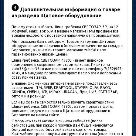
Дополнительная информация о товаре
из раздела Щитовое оборудование
Почему стоит выбрать Шина-гребенка СВЕТОЗАР, 3Р, на 12
модулей, макс. ток 63A в нашем магазине? Мы продаем все
товары недорого с поставкой напрямую от производителя.
Мы поможем Вам с выбором. Товары из группы Щитовое
оборудование по наличию в большом количестве на складе в
Воронеже , в нашем интернет-магазине zubr36.ru по
гарантированно низким ценам.
Шина-гребенка, СВЕТОЗАР, 49803 - имеет широкое
применение в современном строительстве. Пишите на
zubr36@zubr36.ru или позвоните нам по телефону 7(952)957-
4343, и менеджер проконсультирует Вас по всем вопросам и
сразу примет заказ.
В нашем фирменном интернет-магазине представлен весь
ассортимент ТМ, ЗУБР, KRAFTOOL, STAYER, OLFA, RACO,
GRINDA, СИБИН, JCB, MIRAX, URAGAN, Луга, НИЗ, СВЕТОЗАР,
оптом и в розницу.
Если вы хотите самостоятельно изучить характеристики
Шина-гребенка, СВЕТОЗАР, 49803, в этом помогут фото,
описания, видео и отзывы о Щитовое оборудование в
Воронеже на нашем сайте.
Оформить заказ можно в личном кабинете (после
регистрации, при каждой покупке Вам будут начислятся
бонусы) или через быстрый заказ в карточке товара.
Кратчайшие сроки покупки инструмента оптом (количество в