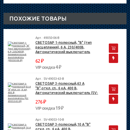
ПОХОЖИЕ ТОВАРЫ
Арт.: 49050-06-B
СВЕТОЗАР 1-полюсный, "B" (тип
расцепления), 6 А, 230/400В,
Автоматический выключатель
(49050-06-B)
₽
62
4 ₽
VIP скидка
Арт.: SV-49053-63-B
СВЕТОЗАР 3-полюсный,63 A
"B",откл. сп., 6 кА, 400 В,
Автоматический выключатель (SV-
49053-63-B)
₽
276
19 ₽
VIP скидка
Арт.: SV-49053-10-B
СВЕТОЗАР 3-полюсный,10 A "B"
откл. сп., 6 кА, 400 В,