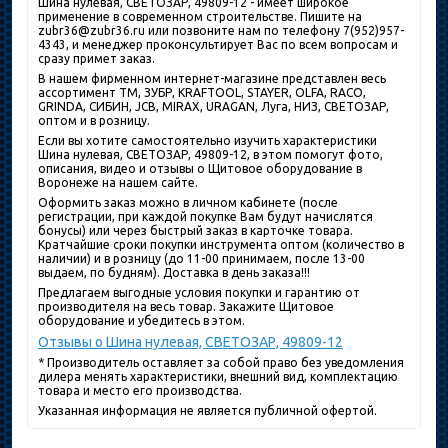
Шина нулевая, СВЕТОЗАР, 49809-12 - имеет широкое
применение в современном строительстве. Пишите на
zubr36@zubr36.ru или позвоните нам по телефону 7(952)957-
4343, и менеджер проконсультирует Вас по всем вопросам и
сразу примет заказ.
В нашем фирменном интернет-магазине представлен весь
ассортимент ТМ, ЗУБР, KRAFTOOL, STAYER, OLFA, RACO,
GRINDA, СИБИН, JCB, MIRAX, URAGAN, Луга, НИЗ, СВЕТОЗАР,
оптом и в розницу.
Если вы хотите самостоятельно изучить характеристики
Шина нулевая, СВЕТОЗАР, 49809-12, в этом помогут фото,
описания, видео и отзывы о Щитовое оборудование в
Воронеже на нашем сайте.
Оформить заказ можно в личном кабинете (после
регистрации, при каждой покупке Вам будут начислятся
бонусы) или через быстрый заказ в карточке товара.
Кратчайшие сроки покупки инструмента оптом (количество в
наличии) и в розницу (до 11-00 принимаем, после 13-00
выдаем, по будням). Доставка в день заказа!!!
Предлагаем выгодные условия покупки и гарантию от
производителя на весь товар. Закажите Щитовое
оборудование и убедитесь в этом.
Отзывы о Шина нулевая, СВЕТОЗАР, 49809-12
* Производитель оставляет за собой право без уведомления
дилера менять характеристики, внешний вид, комплектацию
товара и место его производства.
Указанная информация не является публичной офертой.