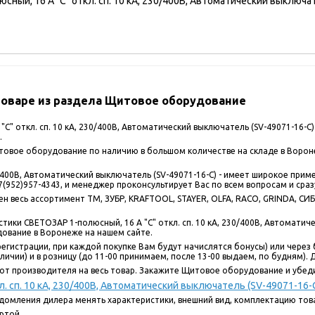
ый, 16 A "C" откл. сп. 10 кА, 230/400В, Автоматический выключат
оваре из раздела Щитовое оборудование
C" откл. сп. 10 кА, 230/400В, Автоматический выключатель (SV-49071-16-
.
вое оборудование по наличию в большом количестве на складе в Воронеж
30/400В, Автоматический выключатель (SV-49071-16-C) - имеет широкое при
(952)957-4343, и менеджер проконсультирует Вас по всем вопросам и сраз
 весь ассортимент ТМ, ЗУБР, KRAFTOOL, STAYER, OLFA, RACO, GRINDA, СИБИ
ики СВЕТОЗАР 1-полюсный, 16 A "C" откл. сп. 10 кА, 230/400В, Автоматиче
дование в Воронеже на нашем сайте.
егистрации, при каждой покупке Вам будут начислятся бонусы) или через 
ичии) и в розницу (до 11-00 принимаем, после 13-00 выдаем, по будням). До
от производителя на весь товар. Закажите Щитовое оборудование и убеди
. сп. 10 кА, 230/400В, Автоматический выключатель (SV-49071-16-
едомления дилера менять характеристики, внешний вид, комплектацию това
ртой.