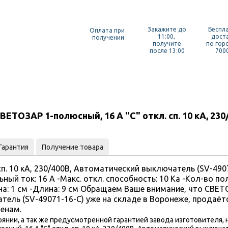
Закажите до
Беспл
Оплата при
11:00,
дост
получении
получите
по гор
после 13:00
7000
ТОЗАР 1-полюсный, 16 A "C" откл. сп. 10 кА, 23
Гарантия
Получение товара
сп. 10 кА, 230/400В, Автоматический выключатель (SV-49
ый ток: 16 А -Макс. откл. способность: 10 Ка -Кол-во пол
на: 1 см -Длина: 9 см Обращаем Ваше внимание, что СВЕТО
тель (SV-49071-16-C) уже на складе в Воронеже, продаёт
ценам.
оянии, а так же предусмотренной гарантией завода изготовителя,