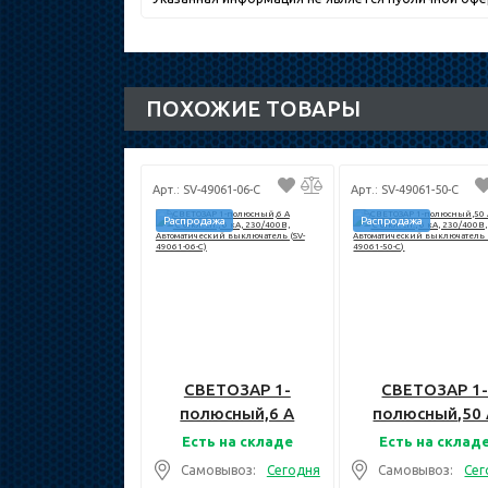
ПОХОЖИЕ ТОВАРЫ
Арт.: SV-49061-06-C
Арт.: SV-49061-50-C
Распродажа
Распродажа
СВЕТОЗАР 1-
СВЕТОЗАР 1
полюсный,6 A
полюсный,50 
"C"откл. сп., 6 кА,
"C"откл. сп., 6 
Есть на складе
Есть на склад
230/400В,
230/400В,
Самовывоз:
Сегодня
Самовывоз:
Сег
Автоматический
Автоматическ