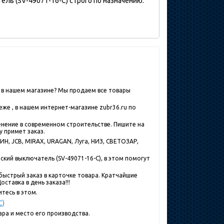
ель (SV-49071-16-C) строго по назначению.
C) в нашем магазине? Мы продаем все товары
е , в нашем интернет-магазине zubr36.ru по
менение в современном строительстве. Пишите на
у примет заказ.
Н, JCB, MIRAX, URAGAN, Луга, НИЗ, СВЕТОЗАР,
ский выключатель (SV-49071-16-C), в этом помогут
быстрый заказ в карточке товара. Кратчайшие
ставка в день заказа!!!
тесь в этом.
C)
ра и место его производства.