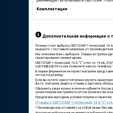
рекомендует использовать СВЕТОЗАР 1-полюсн
Комплектация
Дополнительная информация о т
Почему стоит выбрать СВЕТОЗАР 1-полюсный, 16 A "
недорого с поставкой напрямую от производителя
Мы поможем Вам с выбором. Товары из группы Щито
гарантированно низким ценам.
СВЕТОЗАР 1-полюсный, 16 A "C" откл. сп. 10 кА, 2
zubr36@zubr36.ru или позвоните нам по телефону 7
В нашем фирменном интернет-магазине представлен
оптом и в розницу.
Если вы хотите самостоятельно изучить характерист
фото, описания, видео и отзывы о Щитовое обору
Оформить заказ можно в личном кабинете (после р
сроки покупки инструмента оптом (количество в нал
Предлагаем выгодные условия покупки и гарантию 
Отзывы о СВЕТОЗАР 1-полюсный, 16 A "C" откл
* Производитель оставляет за собой право без ув
Указанная информация не является публичной офе