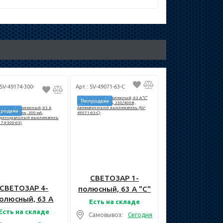
 SV-49174-300-
Арт.: SV-49071-63-C
Распродажа
продажа
СВЕТОЗАР 1-
СВЕТОЗАР 4-
полюсный, 63 A "C"
олюсный, 63 A
откл. сп. 10 кА,
Есть на складе
C"откл. диф.ток,
230/400В,
Есть на складе
Самовывоз:
Сегодня
300 мА,
Автоматический