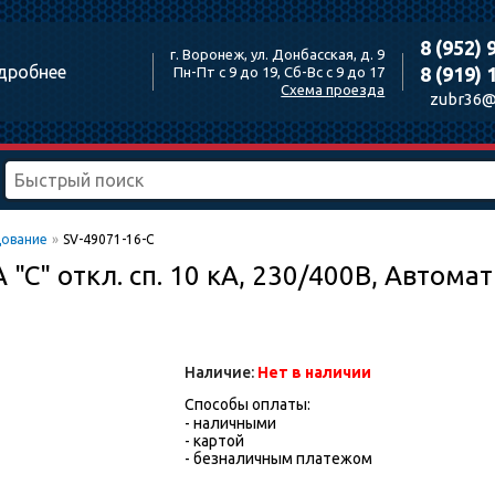
8 (952) 
г. Воронеж, ул. Донбасская, д. 9
дробнее
8 (919) 
Пн-Пт с 9 до 19, Сб-Вс с 9 до 17
Схема проезда
zubr36@
ование
»
SV-49071-16-C
 "C" откл. сп. 10 кА, 230/400В, Авто
Наличие:
Нет в наличии
Способы оплаты:
- наличными
- картой
- безналичным платежом