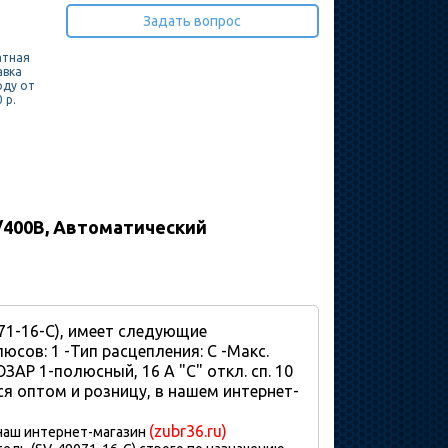
Задать вопрос
атная
авка
оду от
 р.
0/400В, Автоматический
071-16-C), имеет следующие
юсов: 1 -Тип расцепления: С -Макс.
ЗАР 1-полюсный, 16 A "C" откл. сп. 10
ся оптом и розницу, в нашем интернет-
(zubr36.ru)
 наш интернет-магазин