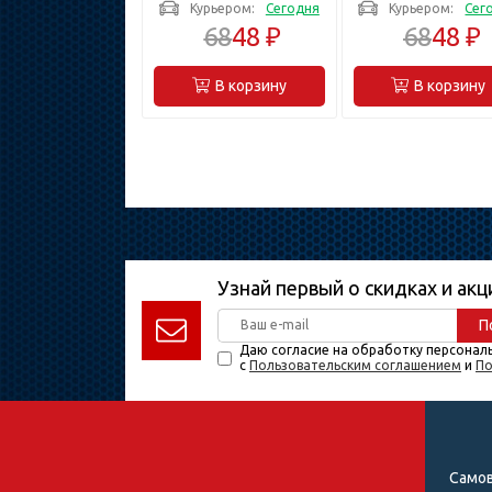
Курьером:
Сегодня
Курьером:
Сег
выключатель (SV-
выключатель (
68
48 ₽
68
48 ₽
49061-06-C)
49061-50-C)
В корзину
В корзину
Узнай первый о скидках и акц
П
Даю согласие на обработку персонал
с
Пользовательским соглашением
и
По
Самов