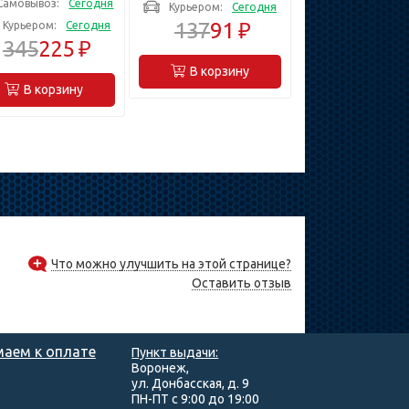
Самовывоз:
Сегодня
Курьером:
Сегодня
фференциальный
выключатель (SV-
137
91 ₽
Курьером:
Сегодня
ключатель (SV-
49071-63-C)
345
225 ₽
49174-300-63)
В корзину
В корзину
Что можно улучшить на этой странице?
Оставить отзыв
аем к оплате
Пункт выдачи:
Воронеж,
ул. Донбасская, д. 9
ПН-ПТ с 9:00 до 19:00