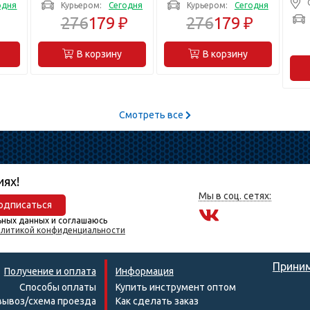
одня
Курьером:
Сегодня
Курьером:
Сегодня
Ди
SV-
49063-20-C)
49053-16-B)
276
179 ₽
276
179 ₽
вы
В корзину
В корзину
Смотреть все
иях!
Мы в соц. сетях:
одписаться
ьных данных и соглашаюсь
литикой конфиденциальности
Приним
Получение и оплата
Информация
Способы оплаты
Купить инструмент оптом
ывоз/схема проезда
Как сделать заказ