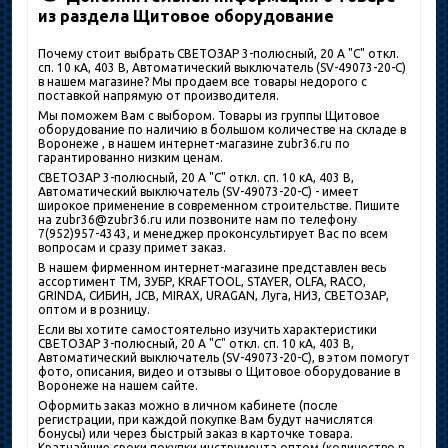
из раздела Щитовое оборудование
Почему стоит выбрать СВЕТОЗАР 3-полюсный, 20 A "C" откл.
сп. 10 кА, 403 В, Автоматический выключатель (SV-49073-20-C)
в нашем магазине? Мы продаем все товары недорого с
поставкой напрямую от производителя.
Мы поможем Вам с выбором. Товары из группы Щитовое
оборудование по наличию в большом количестве на складе в
Воронеже , в нашем интернет-магазине zubr36.ru по
гарантированно низким ценам.
СВЕТОЗАР 3-полюсный, 20 A "C" откл. сп. 10 кА, 403 В,
Автоматический выключатель (SV-49073-20-C) - имеет
широкое применение в современном строительстве. Пишите
на zubr36@zubr36.ru или позвоните нам по телефону
7(952)957-4343, и менеджер проконсультирует Вас по всем
вопросам и сразу примет заказ.
В нашем фирменном интернет-магазине представлен весь
ассортимент ТМ, ЗУБР, KRAFTOOL, STAYER, OLFA, RACO,
GRINDA, СИБИН, JCB, MIRAX, URAGAN, Луга, НИЗ, СВЕТОЗАР,
оптом и в розницу.
Если вы хотите самостоятельно изучить характеристики
СВЕТОЗАР 3-полюсный, 20 A "C" откл. сп. 10 кА, 403 В,
Автоматический выключатель (SV-49073-20-C), в этом помогут
фото, описания, видео и отзывы о Щитовое оборудование в
Воронеже на нашем сайте.
Оформить заказ можно в личном кабинете (после
регистрации, при каждой покупке Вам будут начислятся
бонусы) или через быстрый заказ в карточке товара.
Кратчайшие сроки покупки инструмента оптом (количество в