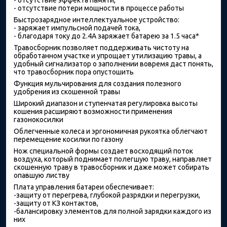
- отсутствие потери мощности в процессе работы
Быстрозарядное интеллектуальное устройство:
- заряжает импульсной подачей тока,
- благодаря току до 2.4А заряжает батарею за 1.5 часа*
Травосборник позволяет поддерживать чистоту на
обработанном участке и упрощает утилизацию травы, а
удобный сигнализатор о заполнении вовремя даст понять,
что травосборник пора опустошить
Функция мульчирования для создания полезного
удобрения из скошенной травы
Широкий диапазон и ступенчатая регулировка высоты
кошения расширяют возможности применения
газонокосилки
Облегченные колеса и эргономичная рукоятка облегчают
перемещение косилки по газону
Нож специальной формы создает восходящий поток
воздуха, который поднимает полегшую траву, направляет
скошенную траву в травосборник и даже может собирать
опавшую листву
Плата управления батареи обеспечивает:
-защиту от перегрева, глубокой разрядки и перегрузки,
-защиту от КЗ контактов,
-балансировку элементов для полной зарядки каждого из
них