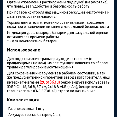
Органы управления расположены под рукой (на рукоятке),
что повышает удобство и безопасность работы
При потере контроля над машиной режущий инструмент и
двигатель останавливаются
Тормоз двигателя мгновенно останавливает вращение
ножа при отключении питания для большей безопасности
Индикация уровня заряда батареи для визуальной оценки
оставшегося времени работы
* - для комплектной батареи
Использование
Для подстригания травы при уходе за газоном (с
вращающимся ножом). Имеет функции кошения со сбором
травы и регулировки высоты кошения
Для сохранения инструмента в рабочем состоянии, а так
же предусмотренной гарантией завода изготовителя, наш
(zubr36.ru)
интернет-магазин
рекомендует использовать
ЗУБР С1-18, 36 В, 37 см, 2х18 В АКБ (4 А·ч), бесщеточная
газонокосилка (ГКЛ-3736-42) строго по назначению.
Комплектация
-Газонокосилка, 1 шт;
-Аккумуояторная батарея, 2 шт;