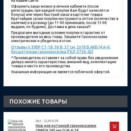
на нашем сайте.
Оформить заказ можно в личном кабинете (после
регистрации, при каждой покупке Вам будут начислятся
бонусы) или через быстрый заказ в карточке товара.
Кратчайшие сроки покупки инструмента оптом (количество в
наличии) и в розницу (до 11-00 принимаем, после 13-00
выдаем, по будням). Доставка в день заказа!!!
Предлагаем выгодные условия покупки и гарантию от
производителя на весь товар. Закажите Газонокосилки
электрические и убедитесь в этом.
Отзывы о ЗУБР С1-18, 36 В, 37 см, 2х18 В АКБ (4 А·ч),
бесщеточная газонокосилка (ГКЛ-3736-42)
* Производитель оставляет за собой право без уведомления
дилера менять характеристики, внешний вид, комплектацию
товара и место его производства.
Указанная информация не является публичной офертой.
ПОХОЖИЕ ТОВАРЫ
Арт.: GLM-A-38
Нож для роторной газонокосилки
GRINDA 380 мм GLM-A-38