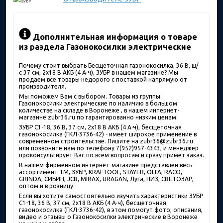
Дополнительная информация о товаре
из раздела Газонокосилки электрические
Почему стоит выбрать Бесщёточная газонокосилка, 36 В, ш/
с 37 см, 2х18 В АКБ (4 А·ч), ЗУБР в нашем магазине? Мы
продаем все товары недорого с поставкой напрямую от
производителя.
Мы поможем Вам с выбором. Товары из группы
Газонокосилки электрические по наличию в большом
количестве на складе в Воронеже , в нашем интернет-
магазине zubr36.ru по гарантированно низким ценам.
ЗУБР С1-18, 36 В, 37 см, 2х18 В АКБ (4 А·ч), бесщеточная
газонокосилка (ГКЛ-3736-42) - имеет широкое применение в
современном строительстве. Пишите на zubr36@zubr36.ru
или позвоните нам по телефону 7(952)957-4343, и менеджер
проконсультирует Вас по всем вопросам и сразу примет заказ.
В нашем фирменном интернет-магазине представлен весь
ассортимент ТМ, ЗУБР, KRAFTOOL, STAYER, OLFA, RACO,
GRINDA, СИБИН, JCB, MIRAX, URAGAN, Луга, НИЗ, СВЕТОЗАР,
оптом и в розницу.
Если вы хотите самостоятельно изучить характеристики ЗУБР
С1-18, 36 В, 37 см, 2х18 В АКБ (4 А·ч), бесщеточная
газонокосилка (ГКЛ-3736-42), в этом помогут фото, описания,
видео и отзывы о Газонокосилки электрические в Воронеже