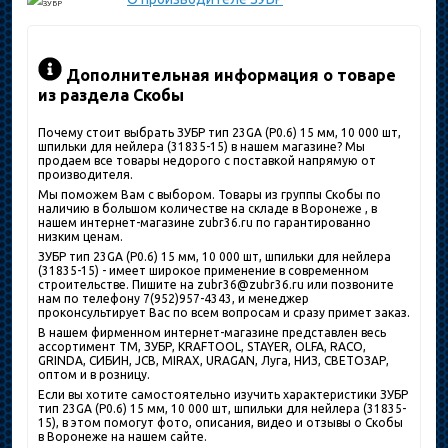
Дополнительная информация о товаре
из раздела Скобы
Почему стоит выбрать ЗУБР тип 23GA (P0.6) 15 мм, 10 000 шт,
шпильки для нейлера (31835-15) в нашем магазине? Мы
продаем все товары недорого с поставкой напрямую от
производителя.
Мы поможем Вам с выбором. Товары из группы Скобы по
наличию в большом количестве на складе в Воронеже , в
нашем интернет-магазине zubr36.ru по гарантированно
низким ценам.
ЗУБР тип 23GA (P0.6) 15 мм, 10 000 шт, шпильки для нейлера
(31835-15) - имеет широкое применение в современном
строительстве. Пишите на zubr36@zubr36.ru или позвоните
нам по телефону 7(952)957-4343, и менеджер
проконсультирует Вас по всем вопросам и сразу примет заказ.
В нашем фирменном интернет-магазине представлен весь
ассортимент ТМ, ЗУБР, KRAFTOOL, STAYER, OLFA, RACO,
GRINDA, СИБИН, JCB, MIRAX, URAGAN, Луга, НИЗ, СВЕТОЗАР,
оптом и в розницу.
Если вы хотите самостоятельно изучить характеристики ЗУБР
тип 23GA (P0.6) 15 мм, 10 000 шт, шпильки для нейлера (31835-
15), в этом помогут фото, описания, видео и отзывы о Скобы
в Воронеже на нашем сайте.