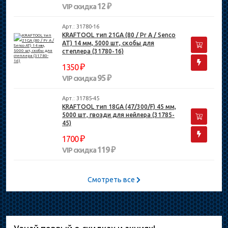
12 ₽
VIP скидка
Арт.: 31780-16
KRAFTOOL тип 21GA (80 / Pr A / Senco
AT) 14 мм, 5000 шт, скобы для
степлера (31780-16)
₽
1350
95 ₽
VIP скидка
Арт.: 31785-45
KRAFTOOL тип 18GA (47/300/F) 45 мм,
5000 шт, гвозди для нейлера (31785-
45)
₽
1700
119 ₽
VIP скидка
Смотреть все