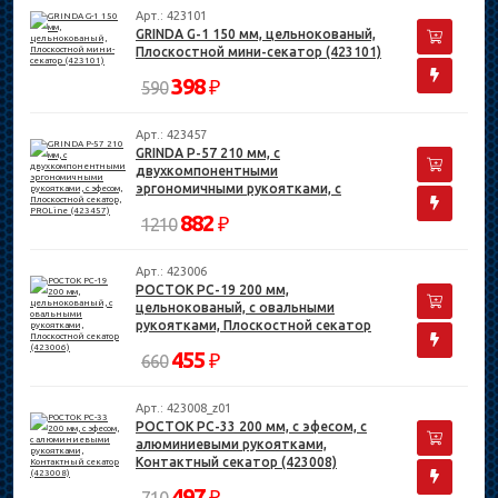
Арт.: 423101
GRINDA G-1 150 мм, цельнокованый,
Плоскостной мини-секатор (423101)
398
₽
590
Арт.: 423457
GRINDA P-57 210 мм, с
двухкомпонентными
эргономичными рукоятками, с
эфесом, Плоскостной секатор,
882
₽
1210
PROLine (423457)
Арт.: 423006
РОСТОК PC-19 200 мм,
цельнокованый, с овальными
рукоятками, Плоскостной секатор
(423006)
455
₽
660
Арт.: 423008_z01
РОСТОК PC-33 200 мм, с эфесом, с
алюминиевыми рукоятками,
Контактный секатор (423008)
497
₽