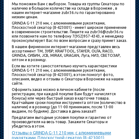
Мы поможем Вам с выбором. Товары из группы Секаторы по
наличию в большом количестве на складе в Воронеже , в
нашем интернет-магазине zubr36.ru по гарантированно
низким ценам.
GRINDA G-11 210 мм, с алюминиевыми рукоятками,
Плоскостной секатор (8-423001) - имеет широкое применение
в современном строительстве. Пишите на zubr36@zubr36.ru
или позвоните нам по телефону 7(952)957-4343, и менеджер
проконсультирует Вас по всем вопросам и сразу примет заказ.
В нашем фирменном интернет-магазине представлен весь
ассортимент ТМ, ЗУБР, KRAFTOOL, STAYER, OLFA, RACO,
GRINDA, СИБИН, JCB, MIRAX, URAGAN, Луга, НИЗ, СВЕТОЗАР,
оптом и в розницу.
Если вы хотите самостоятельно изучить характеристики
GRINDA G-11 210 мм, с алюминиевыми рукоятками,
Плоскостной секатор (8-423001), в этом помогут фото,
описания, видео и отзывы о Секаторы в Воронеже на нашем
сайте.
Оформить заказ можно в личном кабинете (после
регистрации, при каждой покупке Вам будут начислятся
бонусы) или через быстрый заказ в карточке товара.
Кратчайшие сроки покупки инструмента оптом (количество в
наличии) и в розницу (до 11-00 принимаем, после 13-00
выдаем, по будням). Доставка в день заказа!!!
Предлагаем выгодные условия покупки и гарантию от
производителя на весь товар. Закажите Секаторы и
убедитесь в этом.
Отзывы о GRINDA G-11 210 мм, с алюминиевыми
рукоятками, Плоскостной секатор (8-423001)