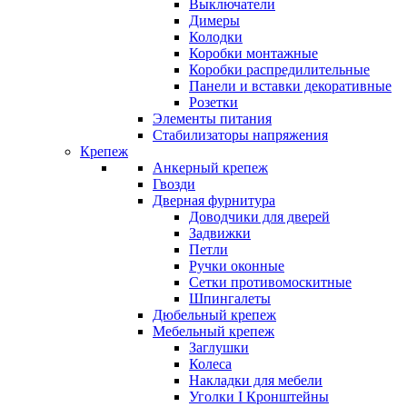
Выключатели
Димеры
Колодки
Коробки монтажные
Коробки распредилительные
Панели и вставки декоративные
Розетки
Элементы питания
Стабилизаторы напряжения
Крепеж
Анкерный крепеж
Гвозди
Дверная фурнитура
Доводчики для дверей
Задвижки
Петли
Ручки оконные
Сетки противомоскитные
Шпингалеты
Дюбельный крепеж
Мебельный крепеж
Заглушки
Колеса
Накладки для мебели
Уголки I Кронштейны