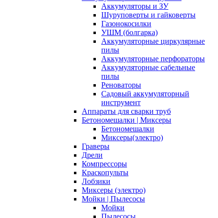
Аккумуляторы и ЗУ
Шуруповерты и гайковерты
Газонокосилки
УШМ (болгарка)
Аккумуляторные циркулярные
пилы
Аккумуляторные перфораторы
Аккумуляторные сабельные
пилы
Реноваторы
Садовый аккумуляторный
инструмент
Аппараты для сварки труб
Бетономешалки | Миксеры
Бетономешалки
Миксеры(электро)
Граверы
Дрели
Компрессоры
Краскопульты
Лобзики
Миксеры (электро)
Мойки | Пылесосы
Мойки
Пылесосы