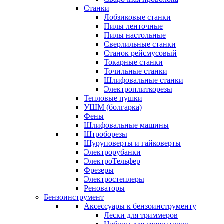
Станки
Лобзиковые станки
Пилы ленточные
Пилы настольные
Сверлильные станки
Станок рейсмусовый
Токарные станки
Точильные станки
Шлифовальные станки
Электроплиткорезы
Тепловые пушки
УШМ (болгарка)
Фены
Шлифовальные машины
Штроборезы
Шуруповерты и гайковерты
Электрорубанки
ЭлектроТельфер
Фрезеры
Электростеплеры
Реноваторы
Бензоинструмент
Аксессуары к бензоинструменту
Лески для триммеров