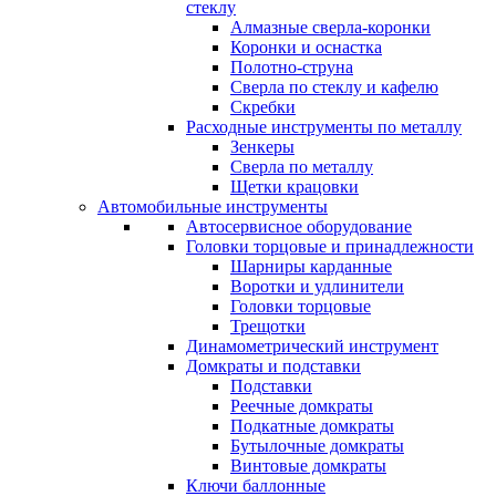
стеклу
Алмазные сверла-коронки
Коронки и оснастка
Полотно-струна
Сверла по стеклу и кафелю
Скребки
Расходные инструменты по металлу
Зенкеры
Сверла по металлу
Щетки крацовки
Автомобильные инструменты
Автосервисное оборудование
Головки торцовые и принадлежности
Шарниры карданные
Воротки и удлинители
Головки торцовые
Трещотки
Динамометрический инструмент
Домкраты и подставки
Подставки
Реечные домкраты
Подкатные домкраты
Бутылочные домкраты
Винтовые домкраты
Ключи баллонные