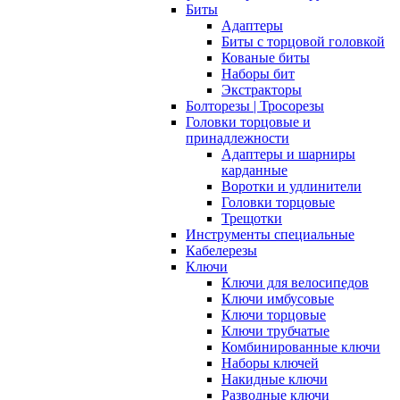
Биты
Адаптеры
Биты с торцовой головкой
Кованые биты
Наборы бит
Экстракторы
Болторезы | Тросорезы
Головки торцовые и
принадлежности
Адаптеры и шарниры
карданные
Воротки и удлинители
Головки торцовые
Трещотки
Инструменты специальные
Кабелерезы
Ключи
Ключи для велосипедов
Ключи имбусовые
Ключи торцовые
Ключи трубчатые
Комбинированные ключи
Наборы ключей
Накидные ключи
Разводные ключи