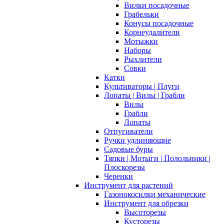
Вилки посадочные
Грабельки
Конусы посадочные
Корнеудалители
Мотыжки
Наборы
Рыхлители
Совки
Катки
Культиваторы | Плуги
Лопаты | Вилы | Грабли
Вилы
Грабли
Лопаты
Отпугиватели
Ручки удлиняющие
Садовые буры
Тяпки | Мотыги | Полольники |
Плоскорезы
Черенки
Инструмент для растений
Газонокосилки механические
Инструмент для обрезки
Высоторезы
Кусторезы