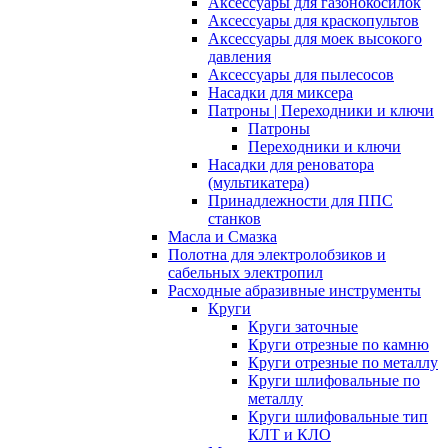
Аксессуары для газонокосилок
Аксессуары для краскопультов
Аксессуары для моек высокого
давления
Аксессуары для пылесосов
Насадки для миксера
Патроны | Переходники и ключи
Патроны
Переходники и ключи
Насадки для реноватора
(мультикатера)
Принадлежности для ППС
станков
Масла и Смазка
Полотна для электролобзиков и
сабельных электропил
Расходные абразивные инcтрументы
Круги
Круги заточные
Круги отрезные по камню
Круги отрезные по металлу
Круги шлифовальные по
металлу
Круги шлифовальные тип
КЛТ и КЛО