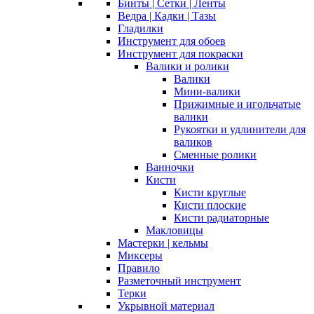
Бинты | Сетки | Ленты
Ведра | Кадки | Тазы
Гладилки
Инструмент для обоев
Инструмент для покраски
Валики и ролики
Валики
Мини-валики
Прижимные и игольчатые
валики
Рукоятки и удлинители для
валиков
Сменные ролики
Ванночки
Кисти
Кисти круглые
Кисти плоские
Кисти радиаторные
Макловицы
Мастерки | кельмы
Миксеры
Правило
Разметочный инструмент
Терки
Укрывной материал