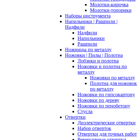
Молотки-кирочка
Молотки-топорики
Наборы инструмента
Напильники | Рашпили |
Надфили
Надфили
Напильники
Рашпили
Ножницы по металлу
Ножовки | Пилы | Полотна
Лобзики и полотна
Ножовки и полотна по
металлу
Ножовки по металлу
Полотна для ножовок
по металлу
Ножовки по гипсокартону
Ножовки по дереву
Ножовки по пенобетону
Стусла
Отвертки
Диэлектрические отвертки
Набор отверток
Отвертки для точных работ
Реверсивные отвертки