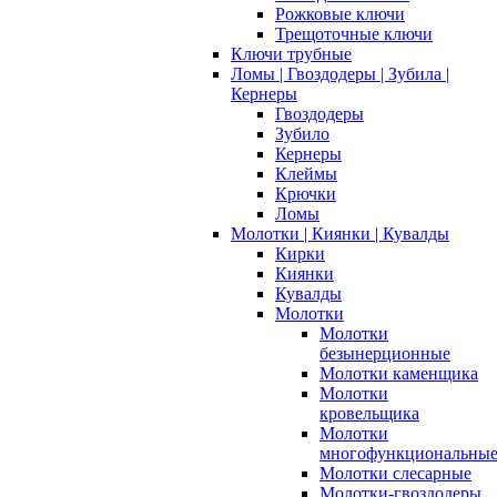
Рожковые ключи
Трещоточные ключи
Ключи трубные
Ломы | Гвоздодеры | Зубила |
Кернеры
Гвоздодеры
Зубило
Кернеры
Клеймы
Крючки
Ломы
Молотки | Киянки | Кувалды
Кирки
Киянки
Кувалды
Молотки
Молотки
безынерционные
Молотки каменщика
Молотки
кровельщика
Молотки
многофункциональны
Молотки слесарные
Молотки-гвоздодеры