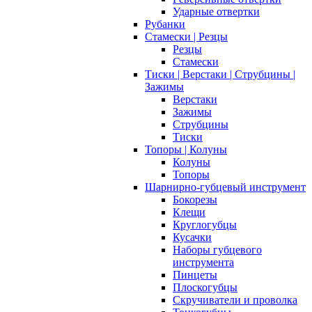
Ударные отвертки
Рубанки
Стамески | Резцы
Резцы
Стамески
Тиски | Верстаки | Струбцины |
Зажимы
Верстаки
Зажимы
Струбцины
Тиски
Топоры | Колуны
Колуны
Топоры
Шарнирно-губцевый инструмент
Бокорезы
Клещи
Круглогубцы
Кусачки
Наборы губцевого
инструмента
Пинцеты
Плоскогубцы
Скручиватели и проволка