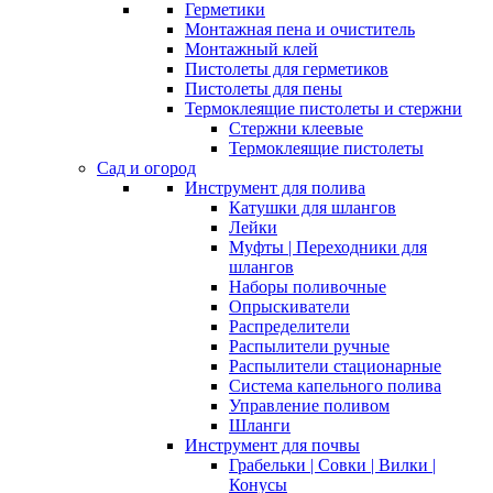
Герметики
Монтажная пена и очиститель
Монтажный клей
Пистолеты для герметиков
Пистолеты для пены
Термоклеящие пистолеты и стержни
Стержни клеевые
Термоклеящие пистолеты
Сад и огород
Инструмент для полива
Катушки для шлангов
Лейки
Муфты | Переходники для
шлангов
Наборы поливочные
Опрыскиватели
Распределители
Распылители ручные
Распылители стационарные
Система капельного полива
Управление поливом
Шланги
Инструмент для почвы
Грабельки | Совки | Вилки |
Конусы