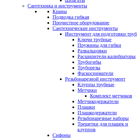
Шпагаты
Сантехника и инструменты
Краны
Подводка гибкая
Прочистное оборудование
Сантехнические инструменты
Инструмент для подготовки труб
Ключи трубные
Пружины для гибки
Развальцовки
Расширители-калибраторы
Трубогибы
Труборезы
Фаскосниматели
Резьбонарезной инструмент
Клуппы трубные
Метчики
Комплект метчиков
Метчикодержатели
Плашки
Плашкодержатели
Резьбонарезные наборы
Трещетки для плашек и
клуппов
Сифоны