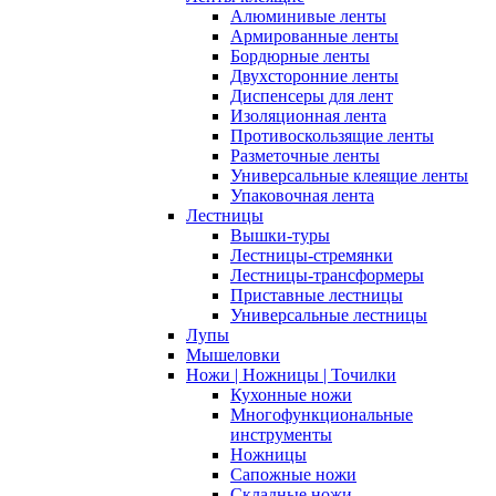
Алюминивые ленты
Армированные ленты
Бордюрные ленты
Двухсторонние ленты
Диспенсеры для лент
Изоляционная лента
Противоскользящие ленты
Разметочные ленты
Универсальные клеящие ленты
Упаковочная лента
Лестницы
Вышки-туры
Лестницы-стремянки
Лестницы-трансформеры
Приставные лестницы
Универсальные лестницы
Лупы
Мышеловки
Ножи | Ножницы | Точилки
Кухонные ножи
Многофункциональные
инструменты
Ножницы
Сапожные ножи
Складные ножи