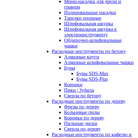
Мини-насадки для дрели и
гравера
Полировальные насадки
Тарелки опорные
Шлифовальная шкурка
Шлифовальная шкурка к
электроинструменту
Обдирочно-шлифовальные
чашки
Расходные инструменты по бетону
Алмазные круги
Алмазные шлифовальные чашки
Буры
Буры SDS-Max
Буры SDS-Plus
Коронки
Пики | Зубила
Сверла по бетону
Расходные инструменты по дереву
Фрезы по дереву
Кольцевые пилы
Коронки по дереву
Пильные диски
Сверла по дереву
Расходные инструменты по кафелю и