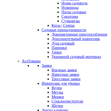
Ножи садовода
Ножницы
Пилы садовые
Секаторы
Сучкорезы
Косы | Серпы
Садовые принадлежности
Декорактивные приспособления
Дополнительный инвентарь
Душ садовый
Парники
Тачки
Укрывной садовый материал
ХозТовары
Замки
Врезные замки
Навесные замки
Троссовые замки
Инвентарь для уборки
Ведра
Метлы
Мешки
Стеклоочистители
Щетки
Ленты клеящие