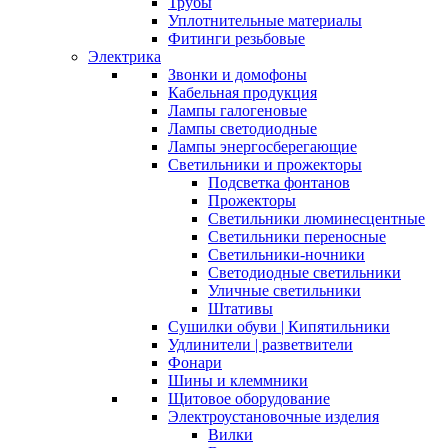
Трубы
Уплотнительные материалы
Фитинги резьбовые
Электрика
Звонки и домофоны
Кабельная продукция
Лампы галогеновые
Лампы светодиодные
Лампы энергосберегающие
Светильники и прожекторы
Подсветка фонтанов
Прожекторы
Светильники люминесцентные
Светильники переносные
Светильники-ночники
Светодиодные светильники
Уличные светильники
Штативы
Сушилки обуви | Кипятильники
Удлинители | разветвители
Фонари
Шины и клеммники
Щитовое оборудование
Электроустановочные изделия
Вилки