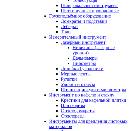
Тонкогубцы
Шлифовальный инструмент
Щетки ручные проволочные
Грузоподъёмное оборудование
Домкраты и подставки
Лебедки
Тали
Измерительный инструмент
Лазерный инструмент
Нивелиры (лазерные
уровни)
Дальномеры
Пирометры
Линейки | угольники
Мерные ленты
Рулетки
Уровни и отвесы
Штангенциркули и микрометры
Инструмент по кафелю и стеклу
Крестики для кафельной плитки
Плиткорезы
Стеклодомкраты
Стеклорезы
Инструменты для крепления листовых
материалов