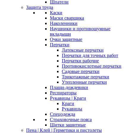
Шпатели
Защита труда
Каски
Маски сварщика
Наколенники
Наушники и противошумные
вкладыши
Очки защитные
Перчатки
Латексные перчатки
Перчатки для точных работ
Перчатки рабочие
Противокислотные перчатки
Садовые перчатки
Трикотажные перчатки
Утепленные перчатки
Плащи-дождевики
Респираторы
Рукавицы | Краги
Краги
Рукавицы
Спецодежда
Страховочные пояса
Щитки защитные
Пена | Клей | Герметики и пистолеты