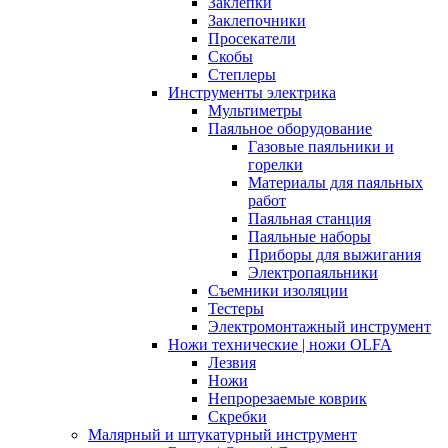
Заклепки
Заклепочники
Просекатели
Скобы
Степлеры
Инструменты электрика
Мультиметры
Паяльное оборудование
Газовые паяльники и
горелки
Материалы для паяльных
работ
Паяльная станция
Паяльные наборы
Приборы для выжигания
Электропаяльники
Съемники изоляции
Тестеры
Электромонтажный инструмент
Ножи технические | ножи OLFA
Лезвия
Ножи
Непрорезаемые коврик
Скребки
Малярный и штукатурный инструмент