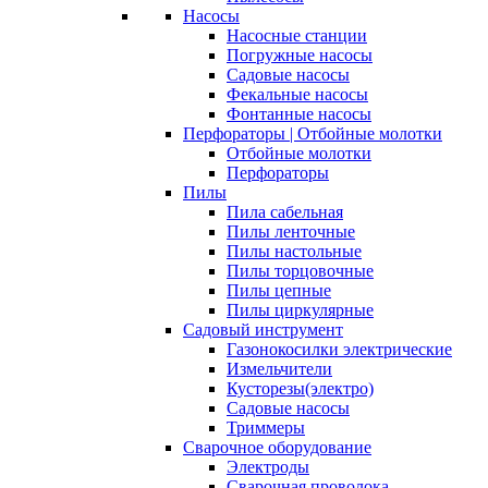
Насосы
Насосные станции
Погружные насосы
Садовые насосы
Фекальные насосы
Фонтанные насосы
Перфораторы | Отбойные молотки
Отбойные молотки
Перфораторы
Пилы
Пила сабельная
Пилы ленточные
Пилы настольные
Пилы торцовочные
Пилы цепные
Пилы циркулярные
Садовый инструмент
Газонокосилки электрические
Измельчители
Кусторезы(электро)
Садовые насосы
Триммеры
Сварочное оборудование
Электроды
Сварочная проволока