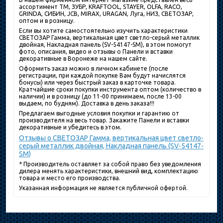
ассортимент ТМ, ЗУБР, KRAFTOOL, STAYER, OLFA, RACO,
GRINDA, СИБИН, JCB, MIRAX, URAGAN, Луга, НИЗ, СВЕТОЗАР,
оптом и в розницу.
Если вы хотите самостоятельно изучить характеристики
СВЕТОЗАР Гамма, вертикальная цвет светло-серый металлик
двойная, Накладная панель (SV-54147-SM), в этом помогут
фото, описания, видео и отзывы о Панели и вставки
декоративные в Воронеже на нашем сайте.
Оформить заказ можно в личном кабинете (после
регистрации, при каждой покупке Вам будут начислятся
бонусы) или через быстрый заказ в карточке товара.
Кратчайшие сроки покупки инструмента оптом (количество в
наличии) и в розницу (до 11-00 принимаем, после 13-00
выдаем, по будням). Доставка в день заказа!!!
Предлагаем выгодные условия покупки и гарантию от
производителя на весь товар. Закажите Панели и вставки
декоративные и убедитесь в этом.
Отзывы о СВЕТОЗАР Гамма, вертикальная цвет светло-
серый металлик двойная, Накладная панель (SV-54147-
SM)
* Производитель оставляет за собой право без уведомления
дилера менять характеристики, внешний вид, комплектацию
товара и место его производства.
Указанная информация не является публичной офертой.