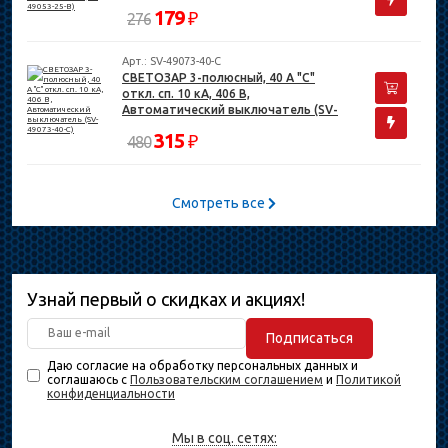
49053-25-B)
179
₽
276
Арт.: SV-49073-40-C
СВЕТОЗАР 3-полюсный, 40 A "C"
откл. сп. 10 кА, 406 В,
Автоматический выключатель (SV-
49073-40-C)
315
₽
480
Смотреть все
Узнай первый о скидках и акциях!
Подписаться
Даю согласие на обработку персональных данных и
соглашаюсь с
Пользовательским соглашением
и
Политикой
конфиденциальности
Мы в соц. сетях: