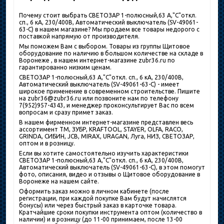
Почему стоит выбрать СВЕТОЗАР 1-полюсный,63 A,"C"откл.
сп., 6 кА, 230/400В, Автоматический выключатель (SV-49061-
63-C) в нашем магазине? Мы продаем все товары недорого с
поставкой напрямую от производителя.
Мы поможем Вам с выбором. Товары из группы Щитовое
оборудование по наличию в большом количестве на складе в
Воронеже , в нашем интернет-магазине zubr36.ru по
гарантированно низким ценам.
СВЕТОЗАР 1-полюсный,63 A,"C"откл. сп., 6 кА, 230/400В,
Автоматический выключатель (SV-49061-63-C) - имеет
широкое применение в современном строительстве. Пишите
на zubr36@zubr36.ru или позвоните нам по телефону
7(952)957-4343, и менеджер проконсультирует Вас по всем
вопросам и сразу примет заказ.
В нашем фирменном интернет-магазине представлен весь
ассортимент ТМ, ЗУБР, KRAFTOOL, STAYER, OLFA, RACO,
GRINDA, СИБИН, JCB, MIRAX, URAGAN, Луга, НИЗ, СВЕТОЗАР,
оптом и в розницу.
Если вы хотите самостоятельно изучить характеристики
СВЕТОЗАР 1-полюсный,63 A,"C"откл. сп., 6 кА, 230/400В,
Автоматический выключатель (SV-49061-63-C), в этом помогут
фото, описания, видео и отзывы о Щитовое оборудование в
Воронеже на нашем сайте.
Оформить заказ можно в личном кабинете (после
регистрации, при каждой покупке Вам будут начислятся
бонусы) или через быстрый заказ в карточке товара.
Кратчайшие сроки покупки инструмента оптом (количество в
наличии) и в розницу (до 11-00 принимаем, после 13-00