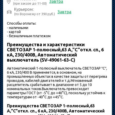
Завтра
(при заказе до 11-00)
Курьером:
Завтра
(по Воронежу от 390 руб.)
Способы оплаты:
- наличными
- картой
- безналичным платежом
Преимущества и характеристики
СВЕТОЗАР 1-полюсный,63 A,"C"откл. сп., 6
кА, 230/400В, Автоматический
выключатель (SV-49061-63-C)
Автоматический 1-полюсный выключатель СВЕТОЗАР ″C″,
6 кА, 230/400 В применяется, в основном, на
промышленных объектах в качестве защиты от перегрева
проводов, кабелей двигателей и т.д.Мгновенный
расцепитель срабатывает в диапазоне от 5 до 10
номинальных токов.Выключатель превосходит
параметры ГОСТ (от -5°С до +40°С), поскольку устойчив к
температурам от -40°С до +45°С.
Преимущества СВЕТОЗАР 1-полюсный,63
A,"C"откл. сп., 6 кА, 230/400В, Автоматический