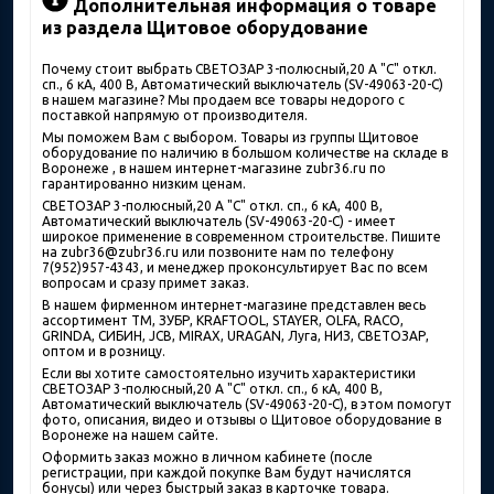
Дополнительная информация о товаре
из раздела Щитовое оборудование
Почему стоит выбрать СВЕТОЗАР 3-полюсный,20 A "C" откл.
сп., 6 кА, 400 В, Автоматический выключатель (SV-49063-20-C)
в нашем магазине? Мы продаем все товары недорого с
поставкой напрямую от производителя.
Мы поможем Вам с выбором. Товары из группы Щитовое
оборудование по наличию в большом количестве на складе в
Воронеже , в нашем интернет-магазине zubr36.ru по
гарантированно низким ценам.
СВЕТОЗАР 3-полюсный,20 A "C" откл. сп., 6 кА, 400 В,
Автоматический выключатель (SV-49063-20-C) - имеет
широкое применение в современном строительстве. Пишите
на zubr36@zubr36.ru или позвоните нам по телефону
7(952)957-4343, и менеджер проконсультирует Вас по всем
вопросам и сразу примет заказ.
В нашем фирменном интернет-магазине представлен весь
ассортимент ТМ, ЗУБР, KRAFTOOL, STAYER, OLFA, RACO,
GRINDA, СИБИН, JCB, MIRAX, URAGAN, Луга, НИЗ, СВЕТОЗАР,
оптом и в розницу.
Если вы хотите самостоятельно изучить характеристики
СВЕТОЗАР 3-полюсный,20 A "C" откл. сп., 6 кА, 400 В,
Автоматический выключатель (SV-49063-20-C), в этом помогут
фото, описания, видео и отзывы о Щитовое оборудование в
Воронеже на нашем сайте.
Оформить заказ можно в личном кабинете (после
регистрации, при каждой покупке Вам будут начислятся
бонусы) или через быстрый заказ в карточке товара.