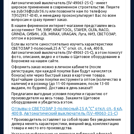
Автоматический выключатель (SV-49063-25-C) - имеет
широкое применение в современном строительстве. Пишите
на zubr36@zubr36.ru или позвоните нам по телефону
7(952)957-4343, и менеджер проконсультирует Вас по всем
вопросам и сразу примет заказ.
В нашем фирменном интернет-магазине представлен весь
ассортимент ТМ, ЗУБР, KRAFTOOL, STAYER, OLFA, RACO,
GRINDA, СИБИН, JCB, MIRAX, URAGAN, Луга, НИЗ, СВЕТОЗАР,
оптом и в розницу.
Если вы хотите самостоятельно изучить характеристики
СВЕТОЗАР 3-полюсный,25 A "C" откл. сп., 6 кА, 400 В,
Автоматический выключатель (SV-49063-25-C), в этом помогут
фото, описания, видео и отзывы о Щитовое оборудование в
Воронеже на нашем сайте.
Оформить заказ можно в личном кабинете (после
регистрации, при каждой покупке Вам будут начислятся
бонусы) или через быстрый заказ в карточке товара.
Кратчайшие сроки покупки инструмента оптом (количество в
наличии) и в розницу (до 11-00 принимаем, после 13-00
выдаем, по будням). Доставка в день заказа!!!
Предлагаем выгодные условия покупки и гарантию от
производителя на весь товар. Закажите Щитовое
оборудование и убедитесь в этом.
Отзывы о СВЕТОЗАР 3-полюсный,25 A "C" откл. сп., 6 кА,
400 В, Автоматический выключатель (SV-49063-25-C)
* Производитель оставляет за собой право без уведомления
дилера менять характеристики, внешний вид, комплектацию
товара и место его производства.
Указанная информация не является публичной офертой.