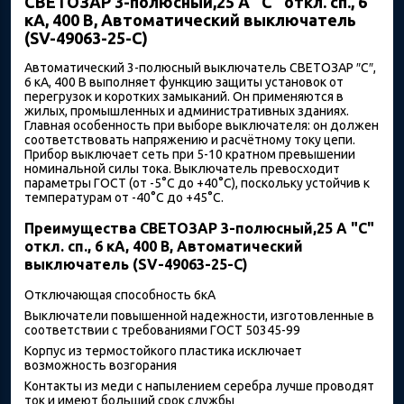
СВЕТОЗАР 3-полюсный,25 A "C" откл. сп., 6
кА, 400 В, Автоматический выключатель
(SV-49063-25-C)
Автоматический 3-полюсный выключатель СВЕТОЗАР ″C″,
6 кА, 400 В выполняет функцию защиты установок от
перегрузок и коротких замыканий. Он применяются в
жилых, промышленных и административных зданиях.
Главная особенность при выборе выключателя: он должен
соответствовать напряжению и расчётному току цепи.
Прибор выключает сеть при 5-10 кратном превышении
номинальной силы тока. Выключатель превосходит
параметры ГОСТ (от -5°С до +40°С), поскольку устойчив к
температурам от -40°С до +45°С.
Преимущества СВЕТОЗАР 3-полюсный,25 A "C"
откл. сп., 6 кА, 400 В, Автоматический
выключатель (SV-49063-25-C)
Отключающая способность 6кА
Выключатели повышенной надежности, изготовленные в
соответствии с требованиями ГОСТ 50345-99
Корпус из термостойкого пластика исключает
возможность возгорания
Контакты из меди с напылением серебра лучше проводят
ток и имеют больший срок службы